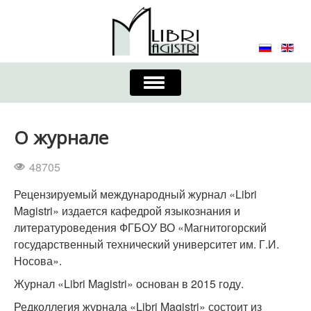
Включить/
выключить
навигацию
Главная
Контакты
Редколлегия
О журнале
Журнал
Требования к оформлению
48705
Порядок приема и публикации
Рецензируемый международный журнал «Libri
Magistri» издается кафедрой языкознания и
Издательская этика
Учредители
литературоведения ФГБОУ ВО «Магнитогорский
государственный технический университет им. Г.И.
Список авторов
Устав
Носова».
Журнал «Libri Magistri» основан в 2015 году.
Редколлегия журнала «Libri Magistri» состоит из