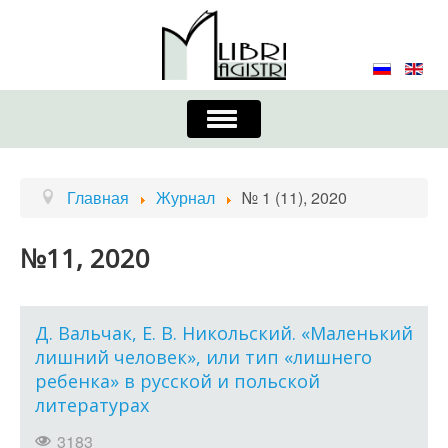
Включить/
выключить
навигацию
Главная
Контакты
Редколлегия
Главная
Журнал
№ 1 (11), 2020
Журнал
Требования к оформлению
№11, 2020
Порядок приема и публикации
Издательская этика
Учредители
Д. Вальчак, Е. В. Никольский. «Маленький
лишний человек», или тип «лишнего
Список авторов
Устав
ребенка» в русской и польской
литературах
3183