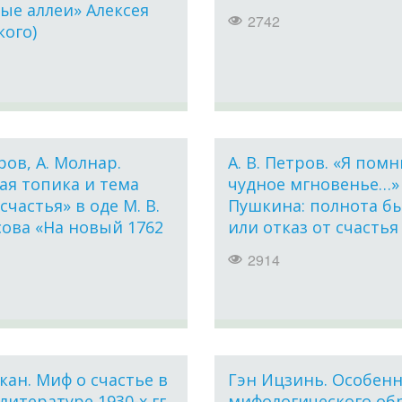
ые аллеи» Алексея
2742
кого)
тров, А. Молнар.
А. В. Петров. «Я пом
ая топика и тема
чудное мгновенье…» А
счастья» в оде М. В.
Пушкина: полнота б
ова «На новый 1762
или отказ от счастья
2914
ркан. Миф о счастье в
Гэн Ицзинь. Особен
литературе 1930-х гг.
мифологического об