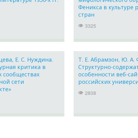
Феникса в культуре 
стран
3325
цева, Е. С. Нуждина.
Т. Е. Абрамзон, Ю. А.
урная критика в
Структурно-содержа
 сообществах
особенности веб-сай
ной сети
российских универс
кте»
2838