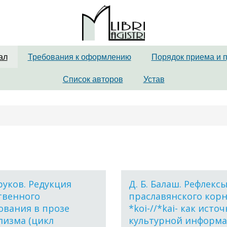
ал
Требования к оформлению
Порядок приема и 
Список авторов
Устав
зруков. Редукция
Д. Б. Балаш. Рефлекс
твенного
праславянского кор
ования в прозе
*koi-//*kai- как исто
лизма (цикл
культурной информ