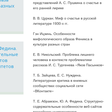
представлений А. С. Пушкина о счастье в
разных
его ранней лирике
В. В. Цуркан. Миф о счастье в русской
литературе 1930-х гг.
Гэн Ицзинь. Особенности
мифологического образа Феникса в
культуре разных стран
 Федина.
тельные
Е. В. Никольский. Проблема лишнего
человека в контексте проблематики
тов
рассказа И. С. Тургенева «Яков Пасынков»
итетов
Т. Б. Зайцева, Е. С. Нуждина.
Литературная критика в книжных
сообществах социальной сети
«ВКонтакте»
Т. Е. Абрамзон, Ю. А. Федина. Структурно-
содержательные особенности веб-сайтов
российских университетов