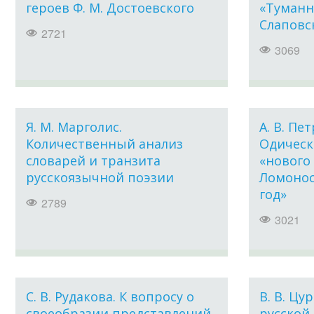
героев Ф. М. Достоевского
«Туманн
Слаповс
2721
3069
Я. М. Марголис.
А. В. Пе
Количественный анализ
Одическ
словарей и транзита
«нового 
русскоязычной поэзии
Ломонос
год»
2789
3021
С. В. Рудакова. К вопросу о
В. В. Цу
своеобразии представлений
русской 