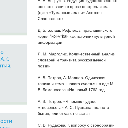
А. Н. Безруков. Редукция художественного
повествования в прозе постреализма
(цикл «Туманные аллеи» Алексея
Слаповского)
Д. Б. Балаш. Рефлексы праславянского
корня *koi-//*kai- как источник культурной
информации
ню
Я. М. Марголис. Количественный анализ
. С.
словарей и транзита русскоязычной
ытия,
поэзии
А. В. Петров, А. Молнар. Одическая
топика и тема «нового счастья» в оде М.
В. Ломоносова «На новый 1762 год»
А. В. Петров. «Я помню чудное
мгновенье…» А. С. Пушкина: полнота
бытия, или отказ от счастья
ности
С. В. Рудакова. К вопросу о своеобразии
раза