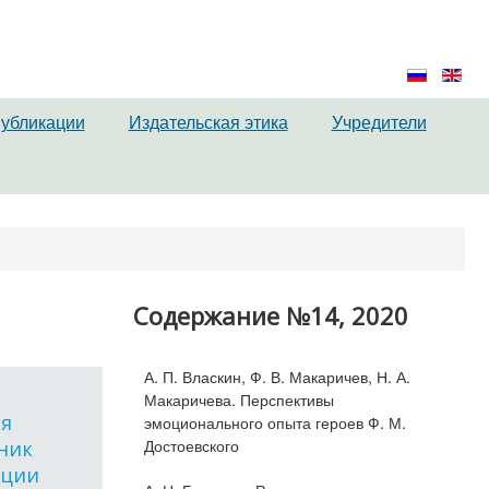
публикации
Издательская этика
Учредители
Содержание №14, 2020
А. П. Власкин, Ф. В. Макаричев, Н. А.
ы
Макаричева. Перспективы
ня
эмоционального опыта героев Ф. М.
Достоевского
чник
ации