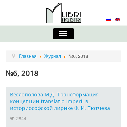
Включить/
выключить
навигацию
Главная
Контакты
Редколлегия
Главная
Журнал
№6, 2018
Журнал
Требования к оформлению
№6, 2018
Порядок приема и публикации
Издательская этика
Учредители
Веслополова М.Д. Трансформация
концепции translatio imperii в
Список авторов
Устав
историософской лирике Ф. И. Тютчева
2844