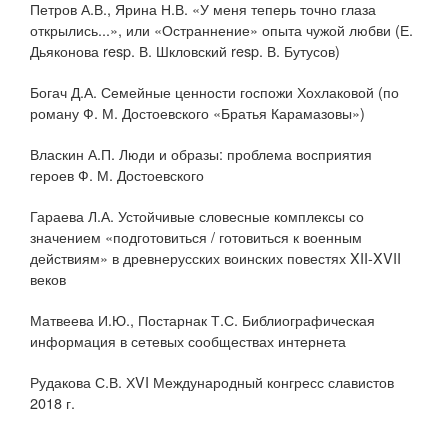
Петров А.В., Ярина Н.В. «У меня теперь точно глаза
открылись...», или «Остраннение» опыта чужой любви (Е.
Дьяконова resp. В. Шкловский resp. В. Бутусов)
Богач Д.А. Семейные ценности госпожи Хохлаковой (по
роману Ф. М. Достоевского «Братья Карамазовы»)
Власкин А.П. Люди и образы: проблема восприятия
героев Ф. М. Достоевского
Гараева Л.А. Устойчивые словесные комплексы со
значением «подготовиться / готовиться к военным
действиям» в древнерусских воинских повестях XII-XVII
веков
Матвеева И.Ю., Постарнак Т.С. Библиографическая
информация в сетевых сообществах интернета
Рудакова С.В. ХVI Международный конгресс славистов
2018 г.