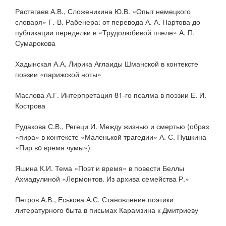
Растягаев А.В., Сложеникина Ю.В. «Опыт немецкого
словаря» Г.-В. Рабенера: от перевода А. А. Нартова до
публикации переделки в «Трудолюбивой пчеле» А. П.
Сумарокова
Хадынская А.А. Лирика Аглаиды Шманской в контексте
поэзии «парижской ноты»
Маслова А.Г. Интерпретация 81-го псалма в поэзии Е. И.
Кострова
Рудакова С.В., Регеци И. Между жизнью и смертью (образ
«пира» в контексте «Маленькой трагедии» А. С. Пушкина
«Пир вo время чумы»)
Яшина К.И. Тема «Поэт и время» в повести Беллы
Ахмадулиной «Лермонтов. Из архива семейства Р.»
Петров А.В., Еськова А.С. Становление поэтики
литературного быта в письмах Карамзина к Дмитриеву