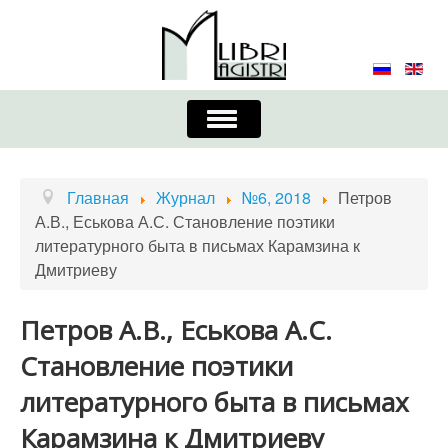
Включить/
выключить
навигацию
Главная
Контакты
Редколлегия
Главная
Журнал
№6, 2018
Петров
А.В., Еськова А.С. Становление поэтики
Журнал
Требования к оформлению
литературного быта в письмах Карамзина к
Дмитриеву
Порядок приема и публикации
Издательская этика
Учредители
Петров А.В., Еськова А.С.
Становление поэтики
Список авторов
Устав
литературного быта в письмах
Карамзина к Дмитриеву