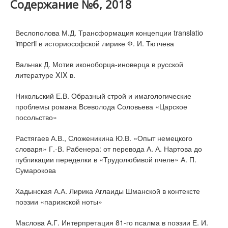
Содержание №6, 2018
Веслополова М.Д. Трансформация концепции translatio
imperii в историософской лирике Ф. И. Тютчева
Вальчак Д. Мотив иконоборца-иноверца в русской
литературе XIX в.
Никольский Е.В. Образный строй и имагологические
проблемы романа Всеволода Соловьева «Царское
посольство»
Растягаев А.В., Сложеникина Ю.В. «Опыт немецкого
словаря» Г.-В. Рабенера: от перевода А. А. Нартова до
публикации переделки в «Трудолюбивой пчеле» А. П.
Сумарокова
Хадынская А.А. Лирика Аглаиды Шманской в контексте
поэзии «парижской ноты»
Маслова А.Г. Интерпретация 81-го псалма в поэзии Е. И.