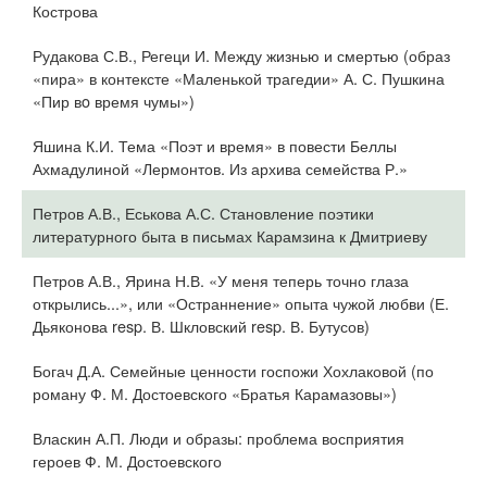
Кострова
Рудакова С.В., Регеци И. Между жизнью и смертью (образ
«пира» в контексте «Маленькой трагедии» А. С. Пушкина
«Пир вo время чумы»)
Яшина К.И. Тема «Поэт и время» в повести Беллы
Ахмадулиной «Лермонтов. Из архива семейства Р.»
Петров А.В., Еськова А.С. Становление поэтики
литературного быта в письмах Карамзина к Дмитриеву
Петров А.В., Ярина Н.В. «У меня теперь точно глаза
открылись...», или «Остраннение» опыта чужой любви (Е.
Дьяконова resp. В. Шкловский resp. В. Бутусов)
Богач Д.А. Семейные ценности госпожи Хохлаковой (по
роману Ф. М. Достоевского «Братья Карамазовы»)
Власкин А.П. Люди и образы: проблема восприятия
героев Ф. М. Достоевского