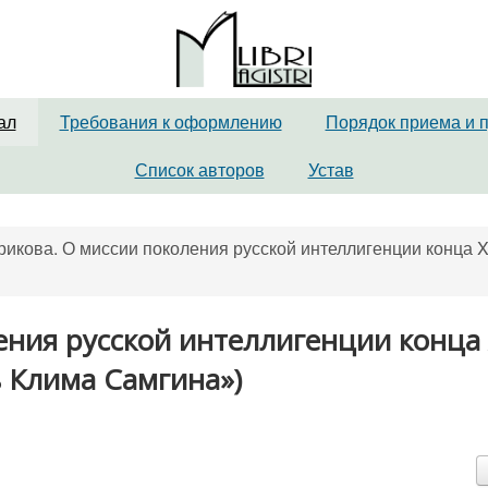
ал
Требования к оформлению
Порядок приема и 
Список авторов
Устав
рикова. О миссии поколения русской интеллигенции конца X
ения русской интеллигенции конца 
ь Клима Самгина»)