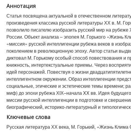
Аннотация
Статья посвящена актуальной в отечественном литерат
произведения классика русской литературы ХХ в. М. Го
позволило писателю изобразить русский мир на рубеже 
России. Объект анализа – эпопея М. Горького «Жизнь Кл
«миссия» русской интеллигенции рубежа веков в изобра
поколением в революционную эпоху. Автор статьи выдв
диктовал М. Горькому особый способ повествования и 
книжность, интертекстуальные приемы. Через восприят
идей персонажей. Повествуя о жизни двадцатипятилетне
интеллигентном окружении. Образ интеллигенции предст
социальные, этические и эстетические темы времени; ра
миф) до эпохи рубежа ХIХ–начала XX вв. Идея будущего 
миссии русской интеллигенции в подготовке и свершени
биографический, историко-литературный и типологическ
Ключевые слова
Русская литература ХХ века, М. Горький, «Жизнь Клима 