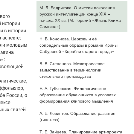
М. Л. Бедрикова. О миссии поколения
русской интеллигенции конца XIX –
ового
начала ХХ вв. (М. Горький «Жизнь Клима
й истории
Самгина»)
и в истории
 аспекте:
Н. В. Кононова. Церковь и её
роли молодым
сопредельные образы в романе Ирины
Сабуровой «Корабли старого города»
амгина
»:
В. В. Степанова. Межотраслевое
 эволюцией
заимствование в терминологии
стекольного производства
олитические,
 (фольклор,
Е. А. Губчевская. Филологическое
образование обучающихся в условиях
бе России, о
формирования клипового мышления
лексе
ьных связей.
А. Е. Левинтов. Образование развития
(гипотеза)
Т. Б. Зайцева. Планирование арт-проекта