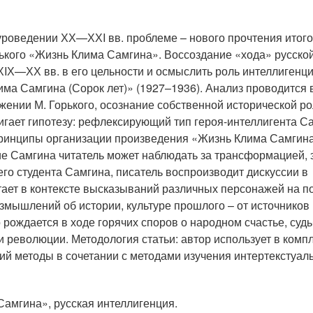
уроведении ХХ—ХХI вв. проблеме – нового прочтения итог
рького «Жизнь Клима Самгина». Воссоздание «хода» русско
ХIХ—ХХ вв. в его цельности и осмыслить роль интеллигенци
има Самгина (Сорок лет)» (1927–1936). Анализ проводится в
жении М. Горького, осознание собственной исторической 
игает гипотезу: рефлексирующий тип героя-интеллигента С
принципы организации произведения «Жизнь Клима Самгина
ие Самгина читатель может наблюдать за трансформацией,
го студента Самгина, писатель воспроизводит дискуссии в
ает в контексте высказываний различных персонажей на п
змышлений об истории, культуре прошлого – от источников
рождается в ходе горячих споров о народном счастье, судь
и революции. Методология статьи: автор использует в комп
ий методы в сочетании с методами изучения интертекстуал
Самгина», русская интеллигенция.