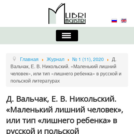
Включить/
выключить
навигацию
Главная
Контакты
Редколлегия
Главная
Журнал
№ 1 (11), 2020
Д.
Вальчак, Е. В. Никольский. «Маленький лишний
Журнал
Требования к оформлению
человек», или тип «лишнего ребенка» в русской и
польской литературах
Порядок приема и публикации
Издательская этика
Учредители
Д. Вальчак, Е. В. Никольский.
«Маленький лишний человек»,
Список авторов
Устав
или тип «лишнего ребенка» в
русской и польской