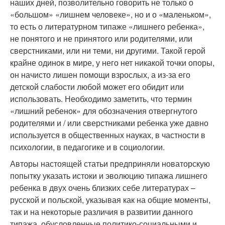
наших дней, позволительно говорить не только о
«большом» «лишнем человеке», но и о «маленьком»,
то есть о литературном типаже «лишнего ребенка»,
не понятого и не принятого или родителями, или
сверстниками, или ни теми, ни другими. Такой герой
крайне одинок в мире, у него нет никакой точки опоры,
он начисто лишен помощи взрослых, а из-за его
детской слабости любой может его обидит или
использовать. Необходимо заметить, что термин
«лишний ребенок» для обозначения отвергнутого
родителями и / или сверстниками ребенка уже давно
используется в общественных науках, в частности в
психологии, в педагогике и в социологии.
Авторы настоящей статьи предприняли новаторскую
попытку указать истоки и эволюцию типажа лишнего
ребенка в двух очень близких себе литературах –
русской и польской, указывая как на общие моменты,
так и на некоторые различия в развитии данного
типажа, обусловленные политико-социальными и