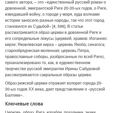
самого автора, – это «единственный русский роман о
довоенной, эмигрантской Риге 20-30-ых годов, о Риге,
изведавшей войну, о городе у моря, куда волнами
истории заносило разные народы, так что этот город
становился их Судьбой» [4, 596]. В статье
рассматривается образ церкви в довоенной Риге и
его сопредельные локусы (церквей, храмов: Иоганнес
кирхе; Яковлевская кирха – церковь Якоба; синагога;
старообрядческая моленная; церковь Петра,
православные соборы, разбросанные по всей Риге),
проанализировано то, как, в художественном
творчестве русской эмигрантки Ирины Сабуровой
рассматриваются сакральные образы церкви.
Образ рижской церкви отражает колорит города 20-
30-ых годов ХХ века, дает представление о «русской
Балтике».
Ключевые слова
Церковь, образ, Рига, корабли, праздники, знаки