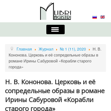
Включить/
выключить
навигацию
Главная
Контакты
Редколлегия
Главная
Журнал
№ 1 (11), 2020
Н. В.
Кононова. Церковь и её сопредельные образы в
Журнал
Требования к оформлению
романе Ирины Сабуровой «Корабли старого
города»
Порядок приема и публикации
Издательская этика
Учредители
Н. В. Кононова. Церковь и её
сопредельные образы в романе
Список авторов
Устав
Ирины Сабуровой «Корабли
старого города»