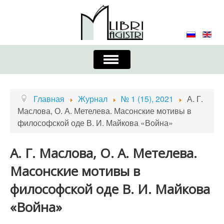
Включить/
выключить
навигацию
Главная
Контакты
Редколлегия
Главная
Журнал
№ 1 (15), 2021
А. Г.
Маслова, О. А. Метелева. Масонские мотивы в
Журнал
Требования к оформлению
философской оде В. И. Майкова «Война»
Порядок приема и публикации
А. Г. Маслова, О. А. Метелева.
Издательская этика
Учредители
Масонские мотивы в
Список авторов
Устав
философской оде В. И. Майкова
«Война»