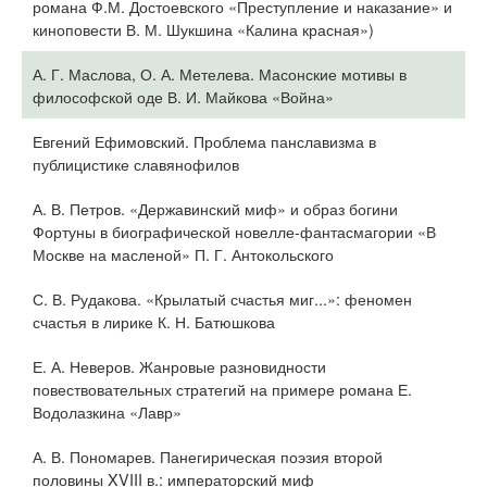
романа Ф.М. Достоевского «Преступление и наказание» и
киноповести В. М. Шукшина «Калина красная»)
А. Г. Маслова, О. А. Метелева. Масонские мотивы в
философской оде В. И. Майкова «Война»
Евгений Ефимовский. Проблема панславизма в
публицистике славянофилов
А. В. Петров. «Державинский миф» и образ богини
Фортуны в биографической новелле-фантасмагории «В
Москве на масленой» П. Г. Антокольского
С. В. Рудакова. «Крылатый счастья миг...»: феномен
счастья в лирике К. Н. Батюшкова
Е. А. Неверов. Жанровые разновидности
повествовательных стратегий на примере романа Е.
Водолазкина «Лавр»
А. В. Пономарев. Панегирическая поэзия второй
половины XVIII в.: императорский миф