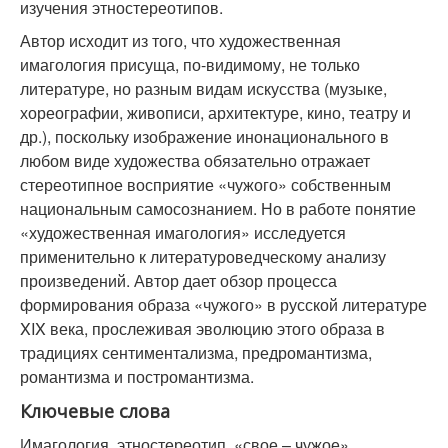
изучения этностереотипов.
Автор исходит из того, что художественная
имагология присуща, по-видимому, не только
литературе, но разным видам искусства (музыке,
хореографии, живописи, архитектуре, кино, театру и
др.), поскольку изображение инонационального в
любом виде художества обязательно отражает
стереотипное восприятие «чужого» собственным
национальным самосознанием. Но в работе понятие
«художественная имагология» исследуется
применительно к литературоведческому анализу
произведений. Автор дает обзор процесса
формирования образа «чужого» в русской литературе
XIX века, прослеживая эволюцию этого образа в
традициях сентиментализма, предромантизма,
романтизма и постромантизма.
Ключевые слова
Имагология, этностереотип, «свое – чужое»,