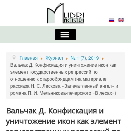
Включить/
выключить
навигацию
Главная
Контакты
Редколлегия
Главная
Журнал
№ 1 (7), 2019
Вальчак Д. Конфискация и уничтожение икон как
Журнал
Требования к оформлению
элемент государственных репрессий по
отношению к старообрядцам (на материале
Порядок приема и публикации
рассказа Н. С. Лескова «Запечатленный ангел» и
романа П. И. Мельникова-печерского «В лесах»)
Издательская этика
Учредители
Список авторов
Устав
Вальчак Д. Конфискация и
уничтожение икон как элемент