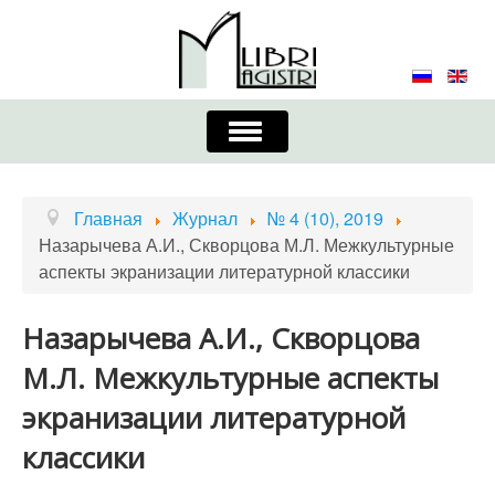
Включить/
выключить
навигацию
Главная
Контакты
Редколлегия
Главная
Журнал
№ 4 (10), 2019
Назарычева А.И., Скворцова М.Л. Межкультурные
Журнал
Требования к оформлению
аспекты экранизации литературной классики
Порядок приема и публикации
Назарычева А.И., Скворцова
Издательская этика
Учредители
М.Л. Межкультурные аспекты
Список авторов
Устав
экранизации литературной
классики