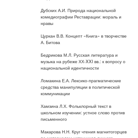
Дубских А.И. Природа национальной
комедиографии Реставрации: мораль и
нравы
Цуркан В.В. Концепт «Книга» в творчестве
А. Битова
Бедрикова М.Л. Русская литература и
музыка на рубеже ХХ-XXI вв.: к вопросу о
национальной идентичности
Ломакина Е.А. Лексико-прагматические
средства манипуляции в политической
коммуникации
Хамзина Л.Х. Фольклорный текст в
школьном изучении: устное слово против
письменного
Макарова Н.Н. Круг чтения магнитогорцев
по материалам источников личного