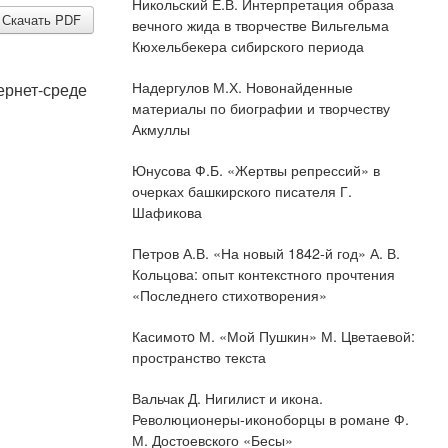
Никольский Е.В. Интерпретация образа
Скачать PDF
вечного жида в творчестве Вильгельма
Кюхельбекера сибирского периода
Надергулов М.Х. Новонайденные
ернет-среде
материалы по биографии и творчеству
Акмуллы
Юнусова Ф.Б. «Жертвы репрессий» в
очерках башкирского писателя Г.
Шафикова
Петров А.В. «На новый 1842-й год» А. В.
Кольцова: опыт контекстного прочтения
«Последнего стихотворения»
Касимотo М. «Мой Пушкин» М. Цветаевой:
пространство текста
Вальчак Д. Нигилист и икона.
Революционеры-иконоборцы в романе Ф.
М. Достоевского «Бесы»