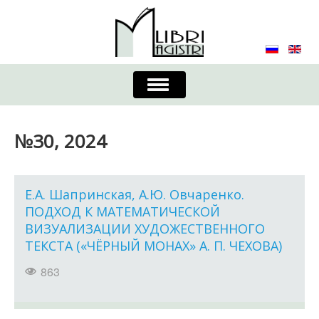
Включить/
выключить
навигацию
Главная
Контакты
Редколлегия
№30, 2024
Журнал
Требования к оформлению
Порядок приема и публикации
Е.А. Шапринская, А.Ю. Овчаренко.
ПОДХОД К МАТЕМАТИЧЕСКОЙ
Издательская этика
Учредители
ВИЗУАЛИЗАЦИИ ХУДОЖЕСТВЕННОГО
ТЕКСТА («ЧЁРНЫЙ МОНАХ» А. П. ЧЕХОВА)
Список авторов
Устав
863