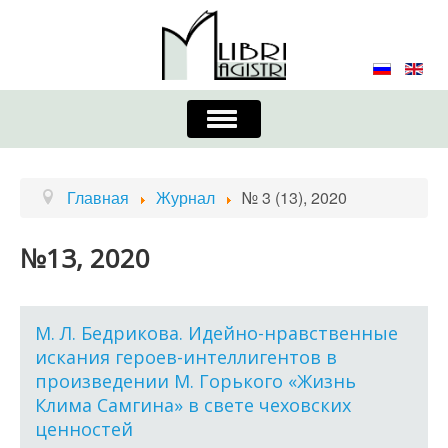
Включить/
выключить
навигацию
Главная
Контакты
Редколлегия
Главная
Журнал
№ 3 (13), 2020
Журнал
Требования к оформлению
№13, 2020
Порядок приема и публикации
Издательская этика
Учредители
М. Л. Бедрикова. Идейно-нравственные
искания героев-интеллигентов в
Список авторов
Устав
произведении М. Горького «Жизнь
Клима Самгина» в свете чеховских
ценностей