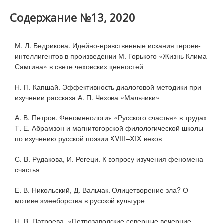
Содержание №13, 2020
М. Л. Бедрикова. Идейно-нравственные искания героев-
интеллигентов в произведении М. Горького «Жизнь Клима
Самгина» в свете чеховских ценностей
Н. П. Капшай. Эффективность диалоговой методики при
изучении рассказа А. П. Чехова «Мальчики»
А. В. Петров. Феноменология «Русского счастья» в трудах
Т. Е. Абрамзон и магнитогорской филологической школы
по изучению русской поэзии XVIII–XIX веков
С. В. Рудакова, И. Регеци. К вопросу изучения феномена
счастья
Е. В. Никольский, Д. Вальчак. Олицетворение зла? О
мотиве змееборства в русской культуре
Н. В. Патроева. «Петрозаводские северные вечерние