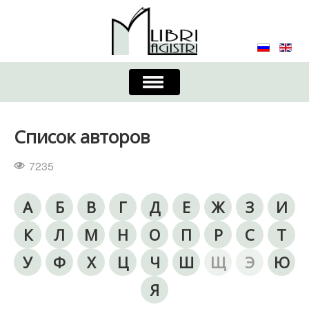
Включить/
выключить
навигацию
Главная
Контакты
Редколлегия
Список авторов
Журнал
Требования к оформлению
7235
Порядок приема и публикации
А
Б
В
Г
Д
Е
Ж
З
И
Издательская этика
Учредители
К
Л
М
Н
О
П
Р
С
Т
Список авторов
Устав
У
Ф
Х
Ц
Ч
Ш
Щ
Э
Ю
Я