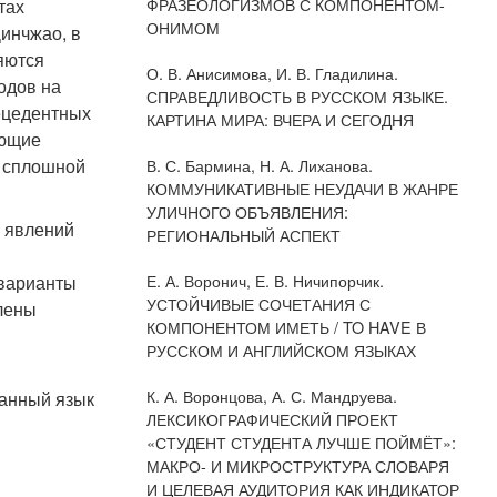
ФРАЗЕОЛОГИЗМОВ С КОМПОНЕНТОМ-
тах
ОНИМОМ
инчжао, в
яются
О. В. Анисимова, И. В. Гладилина.
одов на
СПРАВЕДЛИВОСТЬ В РУССКОМ ЯЗЫКЕ.
рецедентных
КАРТИНА МИРА: ВЧЕРА И СЕГОДНЯ
ующие
д сплошной
В. С. Бармина, Н. А. Лиханова.
КОММУНИКАТИВНЫЕ НЕУДАЧИ В ЖАНРЕ
УЛИЧНОГО ОБЪЯВЛЕНИЯ:
х явлений
РЕГИОНАЛЬНЫЙ АСПЕКТ
Е. А. Воронич, Е. В. Ничипорчик.
 варианты
УСТОЙЧИВЫЕ СОЧЕТАНИЯ С
лены
КОМПОНЕНТОМ ИМЕТЬ / TO HAVE В
РУССКОМ И АНГЛИЙСКОМ ЯЗЫКАХ
К. А. Воронцова, А. С. Мандруева.
ранный язык
ЛЕКСИКОГРАФИЧЕСКИЙ ПРОЕКТ
«СТУДЕНТ СТУДЕНТА ЛУЧШЕ ПОЙМЁТ»:
МАКРО- И МИКРОСТРУКТУРА СЛОВАРЯ
И ЦЕЛЕВАЯ АУДИТОРИЯ КАК ИНДИКАТОР