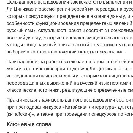
Цель данного исследования заключается в выявлении и 
Ли Цинчжао и рассмотрении версий их перевода на русс
которых присутствуют прецедентные явления дяньгу, и
особенности функционирования прецедентных явлений 
русский язык. Актуальность работы состоит в необходим
явлений дяньгу, которые передают эмоциональное сос
методы: общенаучный описательный, семантико-смыслов
выборки и контекстологический метод исследования.
Научная новизна работы заключается в том, что в ней
дяньгу в поэтических произведениях Ли Цинчжао, а такж
исследования выявлены дяньгу, которые имплицитно в
перевода данных выражений на русский язык поэтами-п
классические источники, реализующие определенные с
Практическая значимость данного исследования состоит
при преподавании курса «Китайская литература» для ст
(китайский)», а также при проведении спецкурсов по ког
Ключевые слова