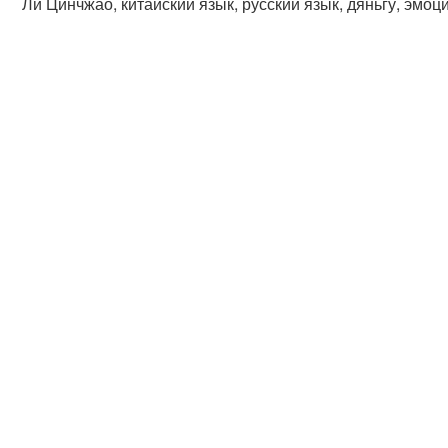
Ли Цинчжао, китайский язык, русский язык, дяньгу, эмоц