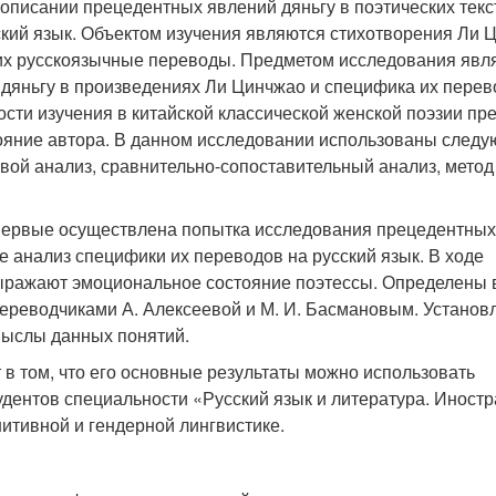
описании прецедентных явлений дяньгу в поэтических текс
кий язык. Объектом изучения являются стихотворения Ли Ц
 их русскоязычные переводы. Предметом исследования явл
дяньгу в произведениях Ли Цинчжао и специфика их перев
ости изучения в китайской классической женской поэзии п
тояние автора. В данном исследовании использованы след
ой анализ, сравнительно-сопоставительный анализ, мето
 впервые осуществлена попытка исследования прецедентны
е анализ специфики их переводов на русский язык. В ходе
ыражают эмоциональное состояние поэтессы. Определены
ереводчиками А. Алексеевой и М. И. Басмановым. Установ
мыслы данных понятий.
 в том, что его основные результаты можно использовать
удентов специальности «Русский язык и литература. Иност
нитивной и гендерной лингвистике.