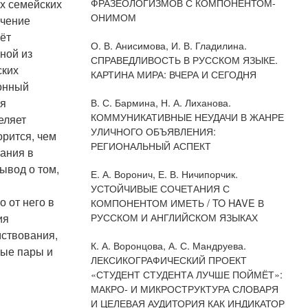
ФРАЗЕОЛОГИЗМОВ С КОМПОНЕНТОМ-
ах семейских
ОНИМОМ
учение
ёт
О. В. Анисимова, И. В. Гладилина.
ной из
СПРАВЕДЛИВОСТЬ В РУССКОМ ЯЗЫКЕ.
ских
КАРТИНА МИРА: ВЧЕРА И СЕГОДНЯ
онный
ся
В. С. Бармина, Н. А. Лиханова.
КОММУНИКАТИВНЫЕ НЕУДАЧИ В ЖАНРЕ
еляет
УЛИЧНОГО ОБЪЯВЛЕНИЯ:
орится, чем
РЕГИОНАЛЬНЫЙ АСПЕКТ
ания в
ывод о том,
Е. А. Воронич, Е. В. Ничипорчик.
УСТОЙЧИВЫЕ СОЧЕТАНИЯ С
 от него в
КОМПОНЕНТОМ ИМЕТЬ / TO HAVE В
РУССКОМ И АНГЛИЙСКОМ ЯЗЫКАХ
ия
мствования,
К. А. Воронцова, А. С. Мандруева.
ные пары и
ЛЕКСИКОГРАФИЧЕСКИЙ ПРОЕКТ
«СТУДЕНТ СТУДЕНТА ЛУЧШЕ ПОЙМЁТ»:
МАКРО- И МИКРОСТРУКТУРА СЛОВАРЯ
И ЦЕЛЕВАЯ АУДИТОРИЯ КАК ИНДИКАТОР