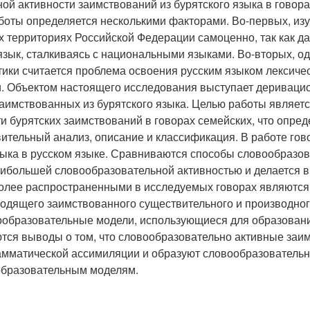
й активности заимствований из бурятского языка в говор
аботы определяется несколькими факторами. Во-первых, из
 территориях Российской Федерации самоценно, так как да
язык, сталкиваясь с национальными языками. Во-вторых, од
ики считается проблема освоения русским языком лексиче
и. Объектом настоящего исследования выступает дериваци
аимствованных из бурятского языка. Целью работы являет
 бурятских заимствований в говорах семейских, что опред
тельный анализ, описание и классификация. В работе гов
зыка в русском языке. Сравниваются способы словообразов
аибольшей словообразовательной активностью и делается в
более распространенными в исследуемых говорах являются
одящего заимствованного существительного и производного
овообразовательные модели, использующиеся для образован
тся выводы о том, что словообразовательно активные заи
грамматической ассимиляции и образуют словообразователь
образовательным моделям.