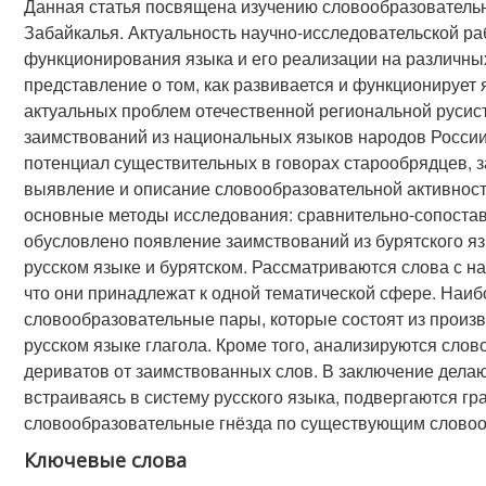
Данная статья посвящена изучению словообразовательно
Забайкалья. Актуальность научно-исследовательской р
функционирования языка и его реализации на различных
представление о том, как развивается и функционирует 
актуальных проблем отечественной региональной русист
заимствований из национальных языков народов Росси
потенциал существительных в говорах старообрядцев, з
выявление и описание словообразовательной активности
основные методы исследования: сравнительно-сопостави
обусловлено появление заимствований из бурятского я
русском языке и бурятском. Рассматриваются слова с н
что они принадлежат к одной тематической сфере. Наи
словообразовательные пары, которые состоят из произв
русском языке глагола. Кроме того, анализируются сл
дериватов от заимствованных слов. В заключение делаю
встраиваясь в систему русского языка, подвергаются 
словообразовательные гнёзда по существующим слово
Ключевые слова