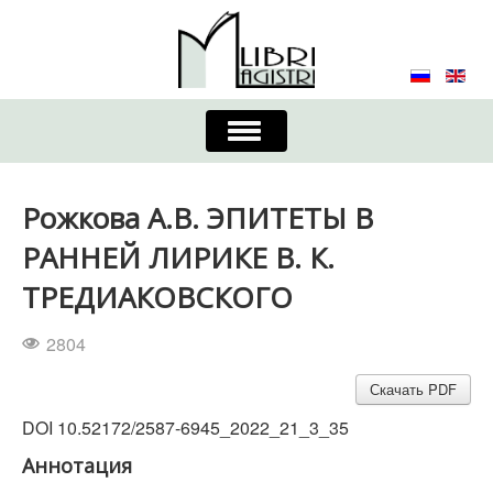
Включить/
выключить
навигацию
Главная
Контакты
Редколлегия
Рожкова А.В. ЭПИТЕТЫ В
Журнал
Требования к оформлению
РАННЕЙ ЛИРИКЕ В. К.
ТРЕДИАКОВСКОГО
Порядок приема и публикации
2804
Издательская этика
Учредители
Скачать PDF
Список авторов
Устав
DOI 10.52172/2587-6945_2022_21_3_35
Аннотация