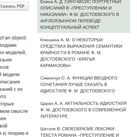
Енина А. Д. СИНТАКСИС ПОРТРЕТНЫХ
Скачать PDF
ОПИСАНИЙ В «ПРЕСТУПЛЕНИИ И
НАКАЗАНИИ» Ф.М. ДОСТОЕВСКОГО В
АНГЛОЯЗЫЧНОМ ПЕРЕВОДЕ:
КОНЦЕПТУАЛЬНЫЙ АСПЕКТ
 an object)
Клюшина А. М. О НЕКОТОРЫХ
еводами
СРЕДСТВАХ ВЫРАЖЕНИЯ СЕМАНТИКИ
их моделей,
КРАЙНОСТИ В РОМАНЕ Ф. М.
ДОСТОЕВСКОГО «БРАТЬЯ
языке
КАРАМАЗОВЫ»
нсов
й модели
Симончук О. А. ФУНКЦИИ ВВОДНОГО
описания
СОЧЕТАНИЯ ЛУЧШЕ СКАЗАТЬ В
ваний с их
ИДИОСТИЛЕ Ф. М. ДОСТОЕВСКОГО
что
Царан А. А. АКТУАЛЬНОСТЬ ИДИОСТИЛЯ
оторые
Ф. М. ДОСТОЕВСКОГО В СОВРЕМЕННОЙ
емом смысле
ЛИТЕРАТУРЕ
ния
ской
Шетэля В. СВОЕОБРАЗИЕ ЛЕКСИКИ
 к) теорию и
ТЕКСТА РОМАНА «ПРЕСТУПЛЕНИЕ И