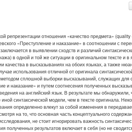
й репрезентации отношения «качество предмета» (quality of
оевского «Преступление и наказание» в соотношении с пер
 заключается в выявлении сходств и различий синтаксическ
жа) в одной и той же ситуации в оригинальном тексте и в 
и качества в высказываниях на обоих языках, а также нюа
лучае использования отличной от оригинала синтаксическо
 методом сплошной выборки высказываний, служащих для 
ние и наказание» и путем соотнесения полученных высказы
едения на английский язык. В результате мы обнаружили, 
 иной синтаксической модели, чем в тексте оригинала. Нек
вания определенно влекут за собой изменения в передава
смотря на то, что основная часть концептуального содержа
 исследования, не стоит игнорировать важность синтаксиче
я полученных результатов включает в себя (но не сводится