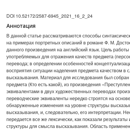
DOI 10.52172/2587-6945_2021_16_2_24
Аннотация
В данной статье рассматриваются способы синтаксическо
на примерах портретных описаний в романе Ф. М. Дост
данного произведения на английский язык. Цель работы
употребляемых для отражения качеств предмета (персона
перевода; в определении особенностей концептуализаци
восприятия ситуации наделения предмета качеством в с
высказывания. Материал для исследования был собран
предмета (Кто есть какой), из произведения «Преступле
эквивалентами в двух художественных переводах произв
переводческие эквиваленты нередко строятся на основе
обнаруженные изменения на уровне структуры высказы
высказывания, и, следовательно, его интерпретации. Не
передается все же лексически, как показали результаты
структуры для смысла высказывания. Область применени