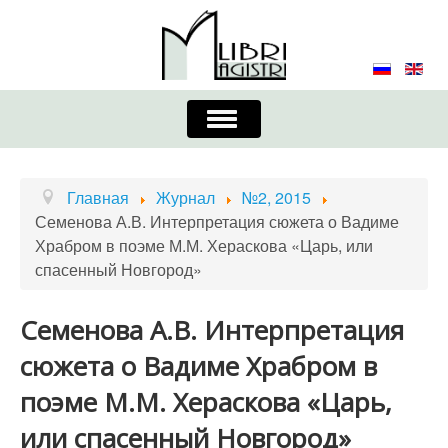
Включить/
выключить
навигацию
Главная
Контакты
Редколлегия
Главная
Журнал
№2, 2015
Семенова А.В. Интерпретация сюжета о Вадиме
Журнал
Требования к оформлению
Храбром в поэме М.М. Хераскова «Царь, или
спасенный Новгород»
Порядок приема и публикации
Издательская этика
Учредители
Семенова А.В. Интерпретация
сюжета о Вадиме Храбром в
Список авторов
Устав
поэме М.М. Хераскова «Царь,
или спасенный Новгород»