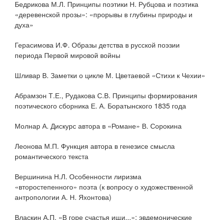
Бедрикова М.Л. Принципы поэтики Н. Рубцова и поэтика
«деревенской прозы»: «прорывы в глубины природы и
духа»
Герасимова И.Ф. Образы детства в русской поэзии
периода Первой мировой войны
Шливар В. Заметки о цикле М. Цветаевой «Стихи к Чехии»
Абрамзон Т.Е., Рудакова С.В. Принципы формирования
поэтического сборника Е. А. Боратынского 1835 года
Молнар А. Дискурс автора в «Романе» В. Сорокина
Леонова М.П. Функция автора в генезисе смысла
романтического текста
Вершинина Н.Л. Особенности лиризма
«второстепенного» поэта (к вопросу о художественной
антропологии А. Н. Яхонтова)
Власкин А.П. «В горе счастья ищи...»: эвдемонические