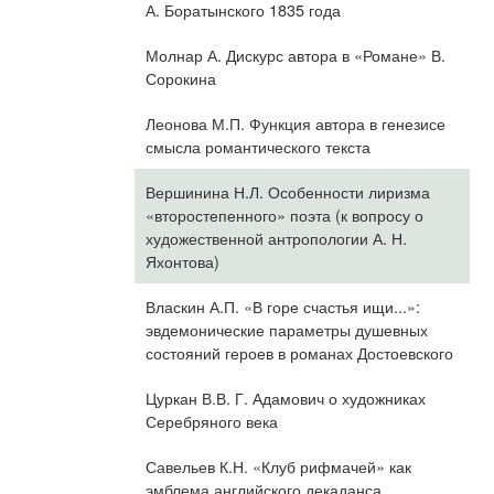
А. Боратынского 1835 года
Молнар А. Дискурс автора в «Романе» В.
Сорокина
Леонова М.П. Функция автора в генезисе
смысла романтического текста
Вершинина Н.Л. Особенности лиризма
«второстепенного» поэта (к вопросу о
художественной антропологии А. Н.
Яхонтова)
Власкин А.П. «В горе счастья ищи...»:
эвдемонические параметры душевных
состояний героев в романах Достоевского
Цуркан В.В. Г. Адамович о художниках
Серебряного века
Савельев К.Н. «Клуб рифмачей» как
эмблема английского декаданса