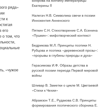
Боброва на кончину императрицы
Екатерины II
рого ряда»
нии
Налегач Н.В. Символика свечи в поэзии
ти к
Иннокентия Анненского
остигая
в его
Пяткин С.Н. Стихотворение С.А. Есенина
«Пушкин»: мифотворческий контекст
 о том, что
льности,
Бедрикова М.Л. Принципы поэтики Н.
 социальные
Рубцова и поэтика «деревенской прозы»:
«прорывы в глубины природы и духа»
Герасимова И.Ф. Образы детства в
ть, «чужое
русской поэзии периода Первой мировой
войны
Шливар В. Заметки о цикле М. Цветаевой
«Стихи к Чехии»
Абрамзон Т.Е., Рудакова С.В. Принципы
формирования поэтического сборника Е.