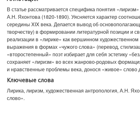
В статье рассматривается специфика понятия «лиризм»
А.Н. Яхонтова (1820-1890). Уясняется характер соотно
середины XIX века. Делается вывод об основополагающ
творчеству) в формировании литературной позиции и св
реализации в «лирике» как вершинном художественном 
выражения в формах «чужого слова» (перевод, стилизац
«второстепенный» поэт избирает для себя эстетику «без
сохраняет «лиризм» во всех жанрово-родовых формациях
и нравственные проблемы века, донося «живое» слово 
Ключевые слова
Лирика, лиризм, художественная антропология, А.Н. Ях
слово».