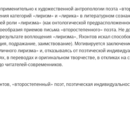
 применительно к художественной антропологии поэта «вто
шения категорий «лиризм» и «лирика» в литературном созна
ей роли «лиризма» (как онтологической предрасположеннос
оеобразия приемов письма «второстепенного» поэта. Не д
результате воплощения «лиризма», Яхонтов искал способо
ия, подражание, заимствование). Мотивируется заключение
личного лиризма» и, отказываясь от поэтической индивидуа
, в переводах и оригинальном творчестве, в откликах на
до читателей-современников.
онтов, «второстепенный» поэт, поэтическая индивидуальнос