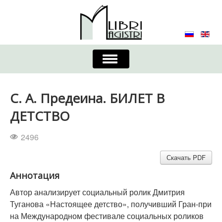
Включить/
выключить
навигацию
Главная
Контакты
Редколлегия
С. А. Предеина. БИЛЕТ В
Журнал
Требования к оформлению
ДЕТСТВО
Порядок приема и публикации
2496
Издательская этика
Учредители
Скачать PDF
Аннотация
Список авторов
Устав
Автор анализирует социальный ролик Дмитрия
Туганова «Настоящее детство», получивший Гран-при
на Международном фестивале социальных роликов