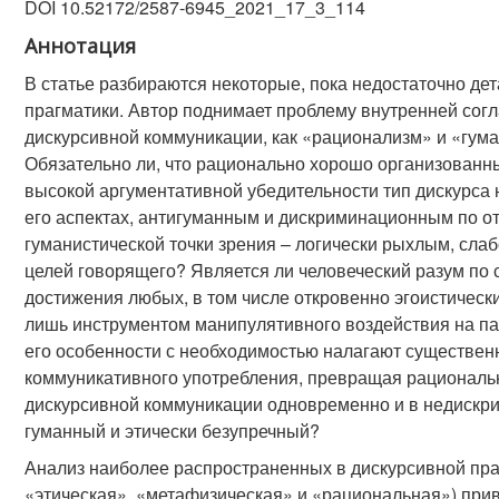
DOI 10.52172/2587-6945_2021_17_3_114
Аннотация
В статье разбираются некоторые, пока недостаточно де
прагматики. Автор поднимает проблему внутренней сог
дискурсивной коммуникации, как «рационализм» и «гум
Обязательно ли, что рационально хорошо организованны
высокой аргументативной убедительности тип дискурса
его аспектах, антигуманным и дискриминационным по от
гуманистической точки зрения – логически рыхлым, сл
целей говорящего? Является ли человеческий разум по
достижения любых, в том числе откровенно эгоистическ
лишь инструментом манипулятивного воздействия на па
его особенности с необходимостью налагают существен
коммуникативного употребления, превращая рациональ
дискурсивной коммуникации одновременно и в недискри
гуманный и этически безупречный?
Анализ наиболее распространенных в дискурсивной пра
«этическая», «метафизическая» и «рациональная») прив