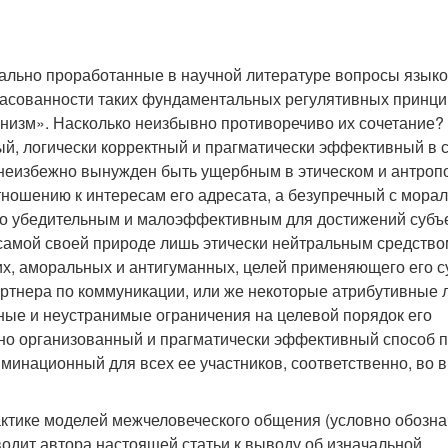
тально проработанные в научной литературе вопросы язык
ласованности таких фундаментальных регулятивных принц
анизм». Насколько неизбывно противоречиво их сочетание?
й, логически корректный и прагматически эффективный в 
 неизбежно вынужден быть ущербным в этическом и антроп
ношению к интересам его адресата, а безупречный с морал
або убедительным и малоэффективным для достижений субъ
 самой своей природе лишь этически нейтральным средство
их, аморальных и антигуманных, целей применяющего его с
ртнера по коммуникации, или же некоторые атрибутивные 
ные и неустранимые ограничения на целевой порядок его
но организованный и прагматически эффективный способ 
минационный для всех ее участников, соответственно, во 
ктике моделей межчеловеческого общения (условно обозна
одит автора настоящей статьи к выводу об изначальной