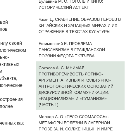
Булавина М. О. ГОГОЛЬ И КИНО:
ИСТОРИЧЕСКИЙ АСПЕКТ
Чжан Ц. СРАВНЕНИЕ ОБРАЗОВ ГЕРОЕВ В
овой
КИТАЙСКИХ И ЗАПАДНЫХ МИФАХ И ИХ
ипов
ОТРАЖЕНИЕ В ТЕКСТАХ КУЛЬТУРЫ
силу своей
Ефимовский Е. ПРОБЛЕМА
ПАНСЛАВИЗМА В ГРАЖДАНСКОЙ
ологическом
ПОЭЗИИ ФЕДОРА ТЮТЧЕВА
ьно-
ективных
Соколов А. С. МНИМАЯ
м
ПРОТИВОРЕЧИВОСТЬ ЛОГИКО-
убъекта,
АРГУМЕНТАТИВНЫХ И КУЛЬТУРНО-
логические
АНТРОПОЛОГИЧЕСКИХ ОСНОВАНИЙ
ДИСКУРСИВНОЙ КОММУНИКАЦИИ.
«РАЦИОНАЛИЗМ» И «ГУМАНИЗМ»
построения
(ЧАСТЬ 1)
вполне
Молнар А. О «ТЕЛО СЛОМАЛОСЬ»:
ченных как
МЕТАФОРЫ БОЛЕЗНИ В ЛАГЕРНОЙ
ПРОЗЕ (А. И. СОЛЖЕНИЦЫН И ИМРЕ