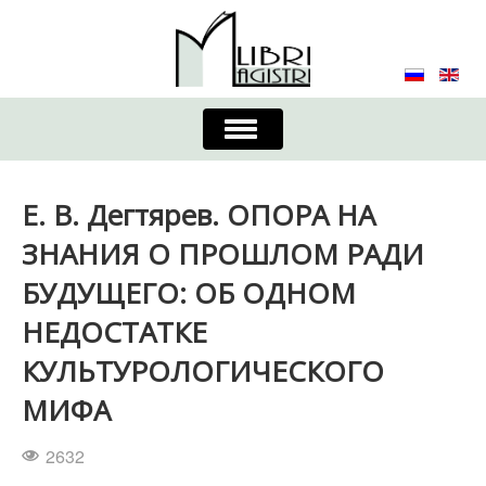
Включить/
выключить
навигацию
Главная
Контакты
Редколлегия
Е. В. Дегтярев. ОПОРА НА
Журнал
Требования к оформлению
ЗНАНИЯ О ПРОШЛОМ РАДИ
БУДУЩЕГО: ОБ ОДНОМ
Порядок приема и публикации
НЕДОСТАТКЕ
Издательская этика
Учредители
КУЛЬТУРОЛОГИЧЕСКОГО
Список авторов
Устав
МИФА
2632