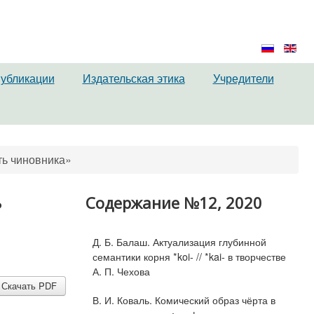
публикации
Издательская этика
Учредители
ть чиновника»
ь
Содержание №12, 2020
Д. Б. Балаш. Актуализация глубинной
семантики корня *koi- // *kai- в творчестве
А. П. Чехова
Скачать PDF
В. И. Коваль. Комический образ чёрта в