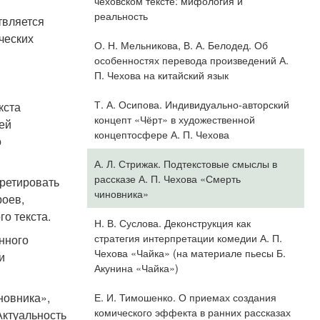
чеховском тексте: мифология и
реальность
твляется
ческих
О. Н. Мельникова, В. А. Белодед. Об
особенностях перевода произведений А.
П. Чехова на китайский язык
Т. А. Осипова. Индивидуально-авторский
кста
концепт «Чёрт» в художественной
ей
концептосфере А. П. Чехова
о
А. Л. Стрижак. Подтекстовые смыслы в
рассказе А. П. Чехова «Смерть
ретировать
чиновника»
роев,
о текста.
Н. В. Суслова. Деконструкция как
стратегия интерпретации комедии А. П.
нного
Чехова «Чайка» (на материале пьесы Б.
и
Акунина «Чайка»)
новника»,
Е. И. Тимошенко. О приемах создания
комического эффекта в ранних рассказах
Актуальность