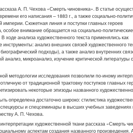
ассказа А. П. Чехова «Смерть чиновника». В статье осущес
ремени его написания – 1883 г., а также социально-полити
ой империи. Сюжетная линия и поступки главных героев
а, особое внимание обращается на социально-политические
 В ходе анализа художественного текста применялись как
е инструменты: анализ внешних связей художественного те
 биографический подходы), а также анализ внутренних связ
ый анализ, микроанализ, изучение критической литературы 
ной методологии исследования позволили по-иному интерп
отличную от традиционной трактовку поступков главных ге
етизировать некоторые эпизоды названного художественног
ыть определена достаточно широко: стилистика художестве
а, спецкурсы и спецсеминары в высших учебных заведениях 
ству А. П. Чехова.
интерпретации художественной ткани рассказа «Смерть чи
оциальному аспектам создания названного произведения. 