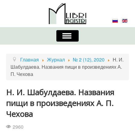
Включить/
выключить
навигацию
Главная
Контакты
Редколлегия
Главная
Журнал
№ 2 (12), 2020
Н. И.
Шабулдаева. Названия пищи в произведениях А.
Журнал
Требования к оформлению
П. Чехова
Порядок приема и публикации
Н. И. Шабулдаева. Названия
Издательская этика
Учредители
пищи в произведениях А. П.
Список авторов
Устав
Чехова
2960