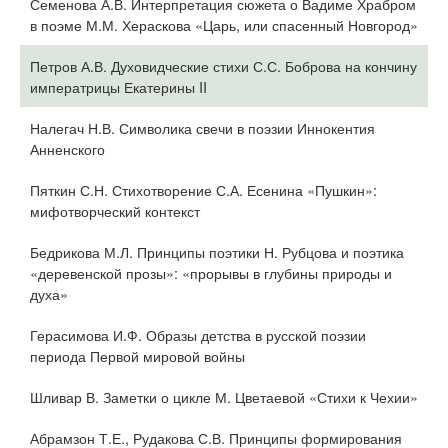
Семенова А.В. Интерпретация сюжета о Вадиме Храбром
в поэме М.М. Хераскова «Царь, или спасенный Новгород»
Петров А.В. Духовидческие стихи С.С. Боброва на кончину
императрицы Екатерины II
Налегач Н.В. Символика свечи в поэзии Иннокентия
Анненского
Пяткин С.Н. Стихотворение С.А. Есенина «Пушкин»:
мифотворческий контекст
Бедрикова М.Л. Принципы поэтики Н. Рубцова и поэтика
«деревенской прозы»: «прорывы в глубины природы и
духа»
Герасимова И.Ф. Образы детства в русской поэзии
периода Первой мировой войны
Шливар В. Заметки о цикле М. Цветаевой «Стихи к Чехии»
Абрамзон Т.Е., Рудакова С.В. Принципы формирования