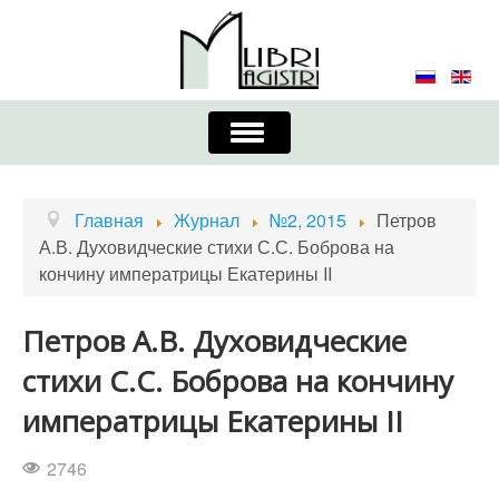
Включить/
выключить
навигацию
Главная
Контакты
Редколлегия
Главная
Журнал
№2, 2015
Петров
А.В. Духовидческие стихи С.С. Боброва на
Журнал
Требования к оформлению
кончину императрицы Екатерины II
Порядок приема и публикации
Петров А.В. Духовидческие
Издательская этика
Учредители
стихи С.С. Боброва на кончину
Список авторов
Устав
императрицы Екатерины II
2746