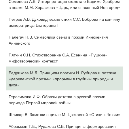
Семенова А.В. Интерпретация сюжета о Вадиме Храбром
в поэме М.М. Хераскова «Царь, или спасенный Новгород»
Петров А.В. Духовидческие стихи С.С. Боброва на кончину
императрицы Екатерины II
Налегач Н.В. Символика свечи в поэзии Иннокентия
Анненского
Пяткин С.Н. Стихотворение С.А. Есенина «Пушкин»:
мифотворческий контекст
Бедрикова М.Л. Принципы поэтики Н. Рубцова и поэтика
«деревенской прозы»: «прорывы в глубины природы и
духа»
Герасимова И.Ф. Образы детства в русской поэзии
периода Первой мировой войны
Шливар В. Заметки о цикле М. Цветаевой «Стихи к Чехии»
Абрамзон Т.Е., Рудакова С.В. Принципы формирования