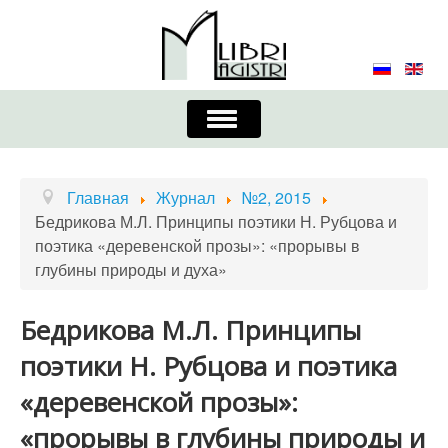
Включить/
выключить
навигацию
Главная
Контакты
Редколлегия
Главная
Журнал
№2, 2015
Бедрикова М.Л. Принципы поэтики Н. Рубцова и
Журнал
Требования к оформлению
поэтика «деревенской прозы»: «прорывы в
глубины природы и духа»
Порядок приема и публикации
Издательская этика
Учредители
Бедрикова М.Л. Принципы
поэтики Н. Рубцова и поэтика
Список авторов
Устав
«деревенской прозы»:
«прорывы в глубины природы и