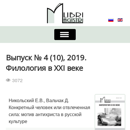
Включить/
выключить
навигацию
Главная
Контакты
Редколлегия
Выпуск № 4 (10), 2019.
Журнал
Требования к оформлению
Филология в XXI веке
Порядок приема и публикации
3072
Издательская этика
Учредители
Никольский Е.В., Вальчак Д.
Список авторов
Устав
Конкретный человек или отвлеченная
сила: мотив антихриста в русской
культуре