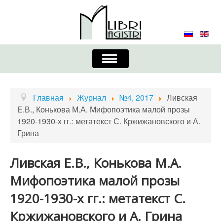
Включить/
выключить
навигацию
Главная
Контакты
Редколлегия
Главная
Журнал
№4, 2017
Ливская
Е.В., Конькова М.А. Мифопоэтика малой прозы
Журнал
Требования к оформлению
1920-1930-х гг.: метатекст С. Кржижановского и А.
Грина
Порядок приема и публикации
Издательская этика
Учредители
Ливская Е.В., Конькова М.А.
Мифопоэтика малой прозы
Список авторов
Устав
1920-1930-х гг.: метатекст С.
Кржижановского и А. Грина