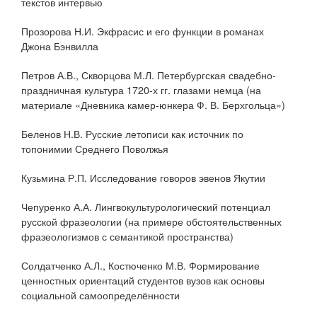
текстов интервью
Прозорова Н.И. Экфрасис и его функции в романах
Джона Бэнвилла
Петров А.В., Скворцова М.Л. Петербургская свадебно-
праздничная культура 1720-х гг. глазами немца (на
материале «Дневника камер-юнкера Ф. В. Берхгольца»)
Беленов Н.В. Русские летописи как источник по
топонимии Среднего Поволжья
Кузьмина Р.П. Исследование говоров эвенов Якутии
Чепуренко А.А. Лингвокультурологический потенциал
русской фразеологии (на примере обстоятельственных
фразеологизмов с семантикой пространства)
Солдатченко А.Л., Костюченко М.В. Формирование
ценностных ориентаций студентов вузов как основы
социальной самоопределённости