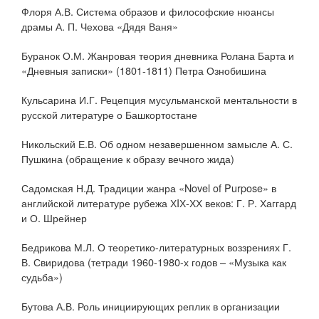
Флоря А.В. Система образов и философские нюансы
драмы А. П. Чехова «Дядя Ваня»
Буранок О.М. Жанровая теория дневника Ролана Барта и
«Дневныя записки» (1801-1811) Петра Ознобишина
Кульсарина И.Г. Рецепция мусульманской ментальности в
русской литературе о Башкортостане
Никольский Е.В. Об одном незавершенном замысле А. С.
Пушкина (обращение к образу вечного жида)
Садомская Н.Д. Традиции жанра «Novel of Purpose» в
английской литературе рубежа ХIХ-ХХ веков: Г. Р. Хаггард
и О. Шрейнер
Бедрикова М.Л. О теоретико-литературных воззрениях Г.
В. Свиридова (тетради 1960-1980-х годов – «Музыка как
судьба»)
Бутова А.В. Роль инициирующих реплик в организации