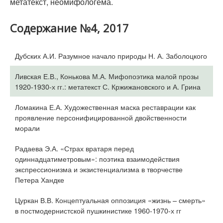
метатекст, неомифологема.
Содержание №4, 2017
Дубских А.И. Разумное начало природы Н. А. Заболоцкого
Ливская Е.В., Конькова М.А. Мифопоэтика малой прозы
1920-1930-х гг.: метатекст С. Кржижановского и А. Грина
Ломакина Е.А. Художественная маска реставрации как
проявление персонифицированной двойственности
морали
Радаева Э.А. «Страх вратаря перед
одиннадцатиметровым»: поэтика взаимодействия
экспрессионизма и экзистенциализма в творчестве
Петера Хандке
Цуркан В.В. Концептуальная оппозиция «жизнь – смерть»
в постмодернистской пушкинистике 1960-1970-х гг