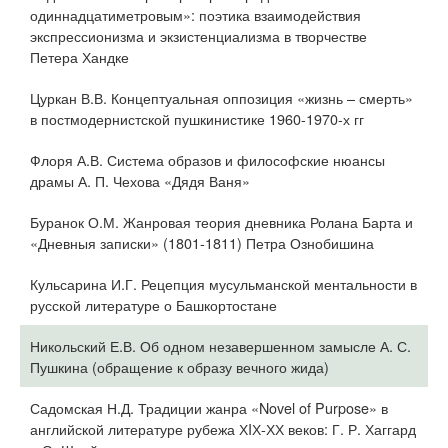
одиннадцатиметровым»: поэтика взаимодействия
экспрессионизма и экзистенциализма в творчестве
Петера Хандке
Цуркан В.В. Концептуальная оппозиция «жизнь – смерть»
в постмодернистской пушкинистике 1960-1970-х гг
Флоря А.В. Система образов и философские нюансы
драмы А. П. Чехова «Дядя Ваня»
Буранок О.М. Жанровая теория дневника Ролана Барта и
«Дневныя записки» (1801-1811) Петра Ознобишина
Кульсарина И.Г. Рецепция мусульманской ментальности в
русской литературе о Башкортостане
Никольский Е.В. Об одном незавершенном замысле А. С.
Пушкина (обращение к образу вечного жида)
Садомская Н.Д. Традиции жанра «Novel of Purpose» в
английской литературе рубежа ХIХ-ХХ веков: Г. Р. Хаггард