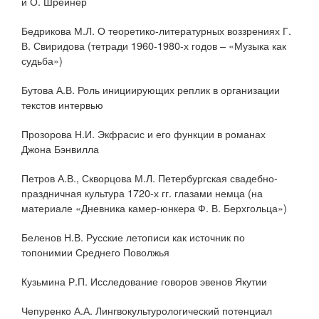
и О. Шрейнер
Бедрикова М.Л. О теоретико-литературных воззрениях Г.
В. Свиридова (тетради 1960-1980-х годов – «Музыка как
судьба»)
Бутова А.В. Роль инициирующих реплик в организации
текстов интервью
Прозорова Н.И. Экфрасис и его функции в романах
Джона Бэнвилла
Петров А.В., Скворцова М.Л. Петербургская свадебно-
праздничная культура 1720-х гг. глазами немца (на
материале «Дневника камер-юнкера Ф. В. Берхгольца»)
Беленов Н.В. Русские летописи как источник по
топонимии Среднего Поволжья
Кузьмина Р.П. Исследование говоров эвенов Якутии
Чепуренко А.А. Лингвокультурологический потенциал