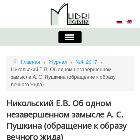
Включить/
выключить
навигацию
Главная
Контакты
Редколлегия
Главная
Журнал
№4, 2017
Никольский Е.В. Об одном незавершенном
Журнал
Требования к оформлению
замысле А. С. Пушкина (обращение к образу
вечного жида)
Порядок приема и публикации
Издательская этика
Учредители
Никольский Е.В. Об одном
незавершенном замысле А. С.
Список авторов
Устав
Пушкина (обращение к образу
вечного жида)