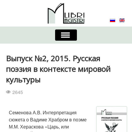
Включить/
выключить
навигацию
Главная
Контакты
Редколлегия
Выпуск №2, 2015. Русская
Журнал
Требования к оформлению
поэзия в контексте мировой
культуры
Порядок приема и публикации
2645
Издательская этика
Учредители
Список авторов
Устав
Семенова А.В. Интерпретация
сюжета о Вадиме Храбром в поэме
М.М. Хераскова «Царь, или