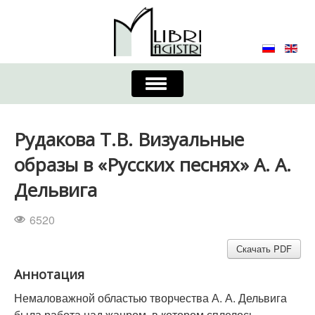
Включить/
выключить
навигацию
Главная
Контакты
Редколлегия
Рудакова Т.В. Визуальные
Журнал
Требования к оформлению
образы в «Русских песнях» А. А.
Дельвига
Порядок приема и публикации
6520
Издательская этика
Учредители
Скачать PDF
Список авторов
Устав
Аннотация
Немаловажной областью творчества А. А. Дельвига
была работа над жанром, в котором сплелось